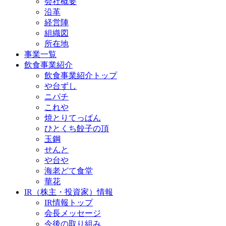
会社概要
沿革
経営陣
組織図
所在地
事業一覧
飲食事業紹介
飲食事業紹介トップ
や台ずし
ニパチ
これや
焼とりてっぱん
ひとくち餃子の頂
玉鋼
せんと
や台や
海老どて食堂
華花
IR（株主・投資家）情報
IR情報トップ
会長メッセージ
今後の取り組み