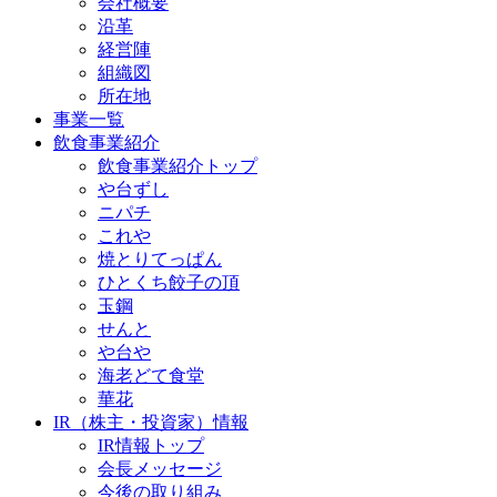
会社概要
沿革
経営陣
組織図
所在地
事業一覧
飲食事業紹介
飲食事業紹介トップ
や台ずし
ニパチ
これや
焼とりてっぱん
ひとくち餃子の頂
玉鋼
せんと
や台や
海老どて食堂
華花
IR（株主・投資家）情報
IR情報トップ
会長メッセージ
今後の取り組み