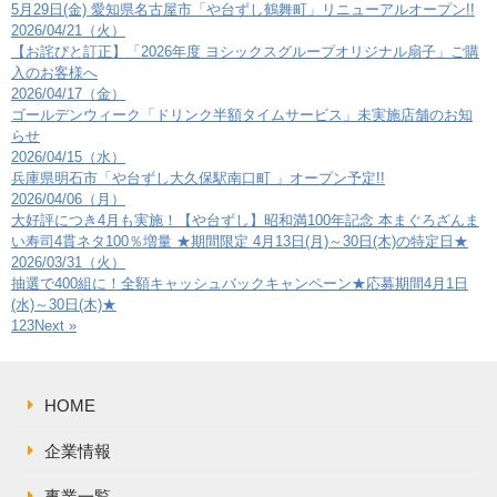
5月29日(金) 愛知県名古屋市「や台ずし鶴舞町」リニューアルオープン!!
2026/04/21（火）
【お詫びと訂正】「2026年度 ヨシックスグループオリジナル扇子」ご購
入のお客様へ
2026/04/17（金）
ゴールデンウィーク「ドリンク半額タイムサービス」未実施店舗のお知
らせ
2026/04/15（水）
兵庫県明石市「や台ずし大久保駅南口町 」オープン予定!!
2026/04/06（月）
大好評につき4月も実施！【や台ずし】昭和満100年記念 本まぐろざんま
い寿司4貫ネタ100％増量 ★期間限定 4月13日(月)～30日(木)の特定日★
2026/03/31（火）
抽選で400組に！全額キャッシュバックキャンペーン★応募期間4月1日
(水)～30日(木)★
1
2
3
Next »
HOME
企業情報