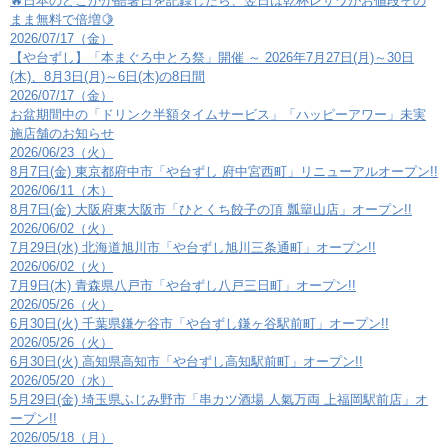
🔥日本のどこかが酷暑日を記録したら、翌日は乾杯レサワがお値段その
まま無料で倍増🍋
2026/07/17（金）
【や台ずし】「本まぐろ中とろ祭」開催 ～ 2026年7月27日(月)～30日
(木)、8月3日(月)～6日(木)の8日間
2026/07/17（金）
お盆期間中の「ドリンク半額タイムサービス」「ハッピーアワー」未実
施店舗のお知らせ
2026/06/23（火）
8月7日(金) 東京都府中市「や台ずし 府中宮西町」リニューアルオープン!!
2026/06/11（木）
8月7日(金) 大阪府東大阪市「ひとくち餃子の頂 瓢簞山店」オープン!!
2026/06/02（火）
7月29日(水) 北海道旭川市「や台ずし旭川三条通町」オープン!!
2026/06/02（火）
7月9日(木) 青森県八戸市「や台ずし八戸三日町」オープン!!
2026/05/26（火）
6月30日(火) 千葉県鎌ケ谷市「や台ずし鎌ヶ谷駅前町」オープン!!
2026/05/26（火）
6月30日(火) 高知県高知市「や台ずし高知駅前町」オープン!!
2026/05/20（水）
5月29日(金) 埼玉県ふじみ野市「串カツ酒場 人氣万両 上福岡駅前店」オ
ープン!!
2026/05/18（月）