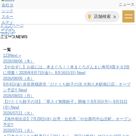
ニュース
店舗検索
トップページ
ニュース
ニュース
NEWS
一覧
1
2
3
Next »
2026/08/06（木）
【や台ずし】お盆には、本まぐろ！！本まぐろざんまい寿司4貫ネタ2倍
に増量！2026年8月7日(金)～ 8月16日(日)
New!
2026/08/05（水）
9月4日(金) 奈良県橿原市「ひとくち餃子の頂 大和八木駅南口店」オープ
ン予定!!
New!
2026/08/03（月）
【ひとくち餃子の頂】「翠スイ無限餃子」開催 !! 8月3日(月)～8月31日
(月)
New!
2026/07/21（火）
【海外初出店】7月29日(水) 台湾・台北市「や台壽司中山北町」オープン
予定!!
2026/07/21（火）